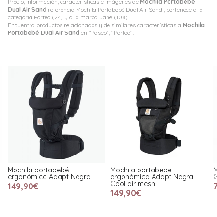
Precio, información, características e imágenes de
Mochila Portabebé
Dual Air Sand
referencia Mochila Portabebé Dual Air Sand , pertenece a la
categoría
Porteo
(24) y a la marca
Jané
(108).
Encuentra productos relacionados y de similares características a
Mochila
Portabebé Dual Air Sand
en "Paseo", "Porteo".
Mochila portabebé
Mochila portabebé
M
ergonómica Adapt Negra
ergonómica Adapt Negra
Cool air mesh
149,90€
149,90€