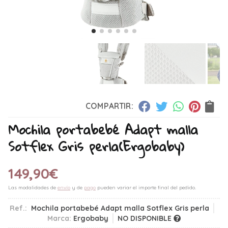
COMPARTIR:
Mochila portabebé Adapt malla
Sotflex Gris perla
(Ergobaby)
149,90
€
Las modalidades de
envío
y de
pago
pueden variar el importe final del pedido.
Ref.:
Mochila portabebé Adapt malla Sotflex Gris perla
Marca:
Ergobaby
NO DISPONIBLE