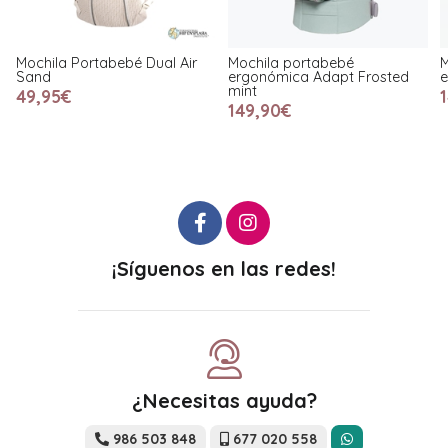
al Air
Mochila portabebé
Mochila portabebé
ergonómica Adapt Frosted
ergonómica Adapt Negr
mint
149,90€
149,90€
¡Síguenos en las redes!
¿Necesitas ayuda?
986 503 848
677 020 558