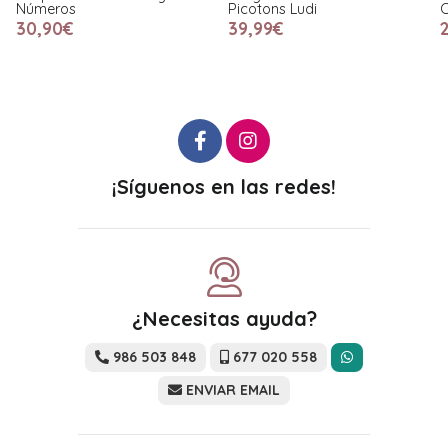
Números
Picotons Ludi
C
30,90€
39,99€
¡Síguenos en las redes!
¿Necesitas ayuda?
986 503 848
677 020 558
ENVIAR EMAIL