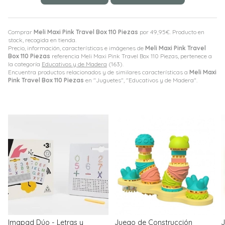
Comprar
Meli Maxi Pink Travel Box 110 Piezas
por
49,95
€
. Producto en
stock, recogida en tienda.
Precio, información, características e imágenes de
Meli Maxi Pink Travel
Box 110 Piezas
referencia Meli Maxi Pink Travel Box 110 Piezas, pertenece a
la categoría
Educativos y de Madera
(163).
Encuentra productos relacionados y de similares características a
Meli Maxi
Pink Travel Box 110 Piezas
en "Juguetes", "Educativos y de Madera".
Imapad Dúo - Letras y
Juego de Construcción
J