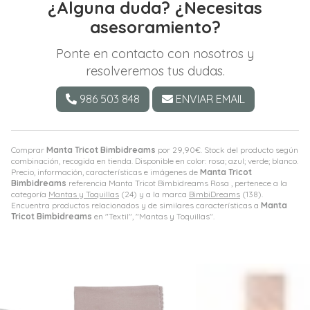
¿Alguna duda? ¿Necesitas
asesoramiento?
Ponte en contacto con nosotros y
resolveremos tus dudas.
986 503 848
ENVIAR EMAIL
Comprar
Manta Tricot Bimbidreams
por
29,90
€
. Stock del producto según
combinación, recogida en tienda. Disponible en color: rosa; azul; verde; blanco.
Precio, información, características e imágenes de
Manta Tricot
Bimbidreams
referencia Manta Tricot Bimbidreams Rosa , pertenece a la
categoría
Mantas y Toquillas
(24) y a la marca
BimbiDreams
(138).
Encuentra productos relacionados y de similares características a
Manta
Tricot Bimbidreams
en "Textil", "Mantas y Toquillas".