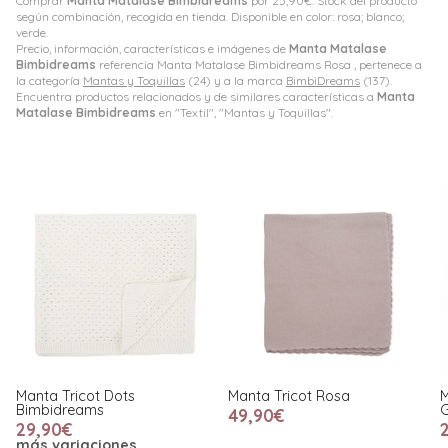
Comprar
Manta Matalase Bimbidreams
por
25,90
€
. Stock del producto
según combinación, recogida en tienda. Disponible en color: rosa; blanco;
verde.
Precio, información, características e imágenes de
Manta Matalase
Bimbidreams
referencia Manta Matalase Bimbidreams Rosa , pertenece a
la categoría
Mantas y Toquillas
(24) y a la marca
BimbiDreams
(137).
Encuentra productos relacionados y de similares características a
Manta
Matalase Bimbidreams
en "Textil", "Mantas y Toquillas".
Manta Tricot Rosa
Muselina Little Bloom Vichy
Gris
49,90€
24,90€