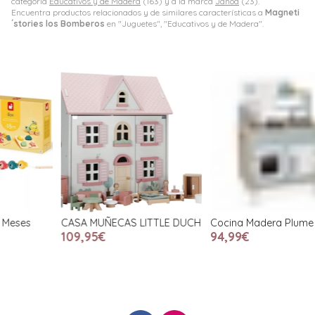
categoría
Educativos y de Madera
(163) y a la marca
Janod
(23).
Encuentra productos relacionados y de similares características a
Magneti
´stories los Bomberos
en "Juguetes", "Educativos y de Madera".
CASA MUÑECAS LITTLE DUCH
Cocina Madera Plume
I
109,95€
94,99€