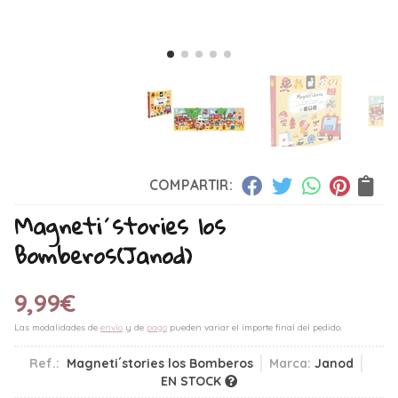
COMPARTIR:
Magneti´stories los
Bomberos
(Janod)
9,99
€
Las modalidades de
envío
y de
pago
pueden variar el importe final del pedido.
Ref.:
Magneti´stories los Bomberos
Marca:
Janod
EN STOCK