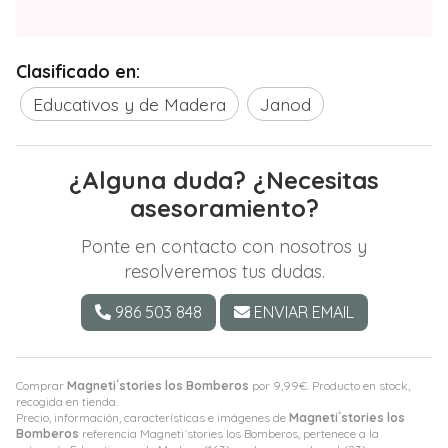
Clasificado en:
Educativos y de Madera
Janod
¿Alguna duda? ¿Necesitas
asesoramiento?
Ponte en contacto con nosotros y
resolveremos tus dudas.
986 503 848
ENVIAR EMAIL
Comprar
Magneti´stories los Bomberos
por
9,99
€
. Producto en stock,
recogida en tienda.
Precio, información, características e imágenes de
Magneti´stories los
Bomberos
referencia Magneti´stories los Bomberos, pertenece a la