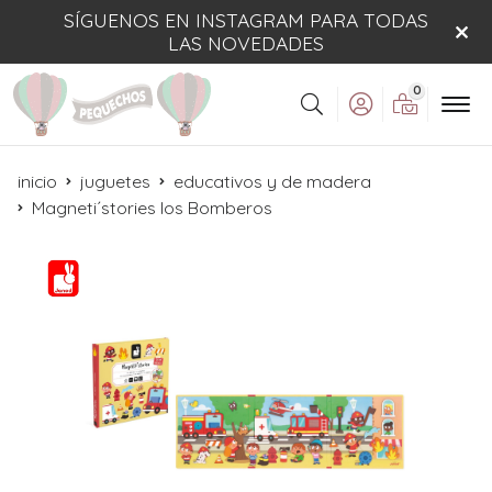
SÍGUENOS EN INSTAGRAM PARA TODAS
LAS NOVEDADES
0
Buscar
inicio
juguetes
educativos y de madera
Magneti´stories los Bomberos