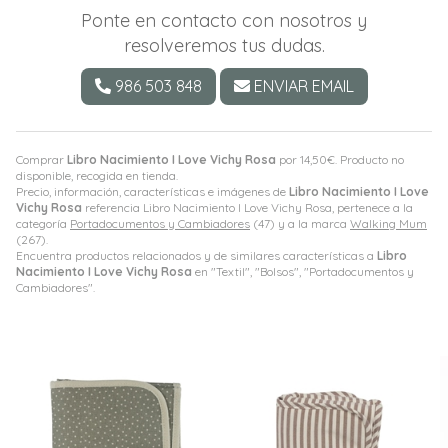
Ponte en contacto con nosotros y
resolveremos tus dudas.
986 503 848
ENVIAR EMAIL
Comprar
Libro Nacimiento I Love Vichy Rosa
por
14,50
€
. Producto no
disponible, recogida en tienda.
Precio, información, características e imágenes de
Libro Nacimiento I Love
Vichy Rosa
referencia Libro Nacimiento I Love Vichy Rosa, pertenece a la
categoría
Portadocumentos y Cambiadores
(47) y a la marca
Walking Mum
(267).
Encuentra productos relacionados y de similares características a
Libro
Nacimiento I Love Vichy Rosa
en "Textil", "Bolsos", "Portadocumentos y
Cambiadores".