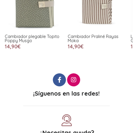
legable Topito
Cambiador Praliné Rayas
Libro Nacimient
go
Moka
Gris
14,90€
14,90€
¡Síguenos en las redes!
¿Necesitas ayuda?