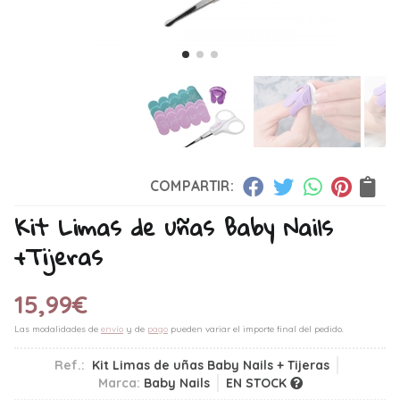
COMPARTIR:
Kit Limas de uñas Baby Nails
+Tijeras
15,99
€
Las modalidades de
envío
y de
pago
pueden variar el importe final del pedido.
Ref.:
Kit Limas de uñas Baby Nails + Tijeras
Marca:
Baby Nails
EN STOCK