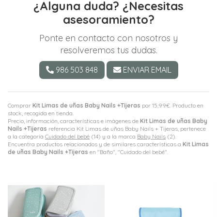
¿Alguna duda? ¿Necesitas
asesoramiento?
Ponte en contacto con nosotros y
resolveremos tus dudas.
986 503 848
ENVIAR EMAIL
Comprar
Kit Limas de uñas Baby Nails +Tijeras
por
15,99
€
. Producto en
stock, recogida en tienda.
Precio, información, características e imágenes de
Kit Limas de uñas Baby
Nails +Tijeras
referencia Kit Limas de uñas Baby Nails + Tijeras, pertenece
a la categoría
Cuidado del bebé
(14) y a la marca
Baby Nails
(2).
Encuentra productos relacionados y de similares características a
Kit Limas
de uñas Baby Nails +Tijeras
en "Baño", "Cuidado del bebé".