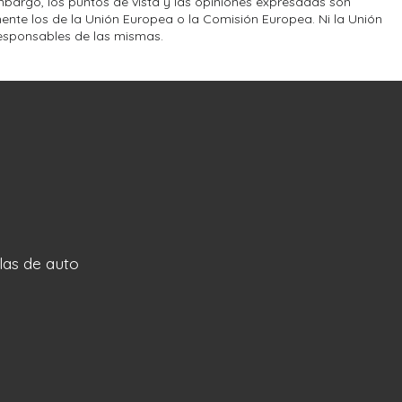
bargo, los puntos de vista y las opiniones expresadas son
ente los de la Unión Europea o la Comisión Europea. Ni la Unión
esponsables de las mismas.
llas de auto