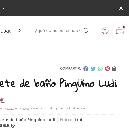
ES
0
Buscar
Juguetes
Mobiliario
Paseo
Verano
COMPARTIR:
ete de baño Pingüíno Ludi
€
es de
envío
y de
pago
pueden variar el importe final del pedido.
ete de baño Pingüíno Ludi
Marca:
Ludi
NIBLE