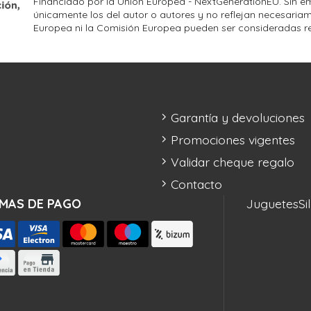
Financiado por la Unión Europea - NextGenerationEU. Sin em
únicamente los del autor o autores y no reflejan necesariam
Europea ni la Comisión Europea pueden ser consideradas r
Garantía y devoluciones
Promociones vigentes
Validar cheque regalo
Contacto
MAS DE PAGO
Juguetes
Si