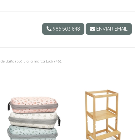
986 503 848
ENVIAR EMAIL
 de Baño
(53) y a la marca
Ludi
(46).