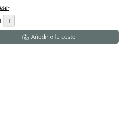
00
€
*
d
Añadir a la cesta