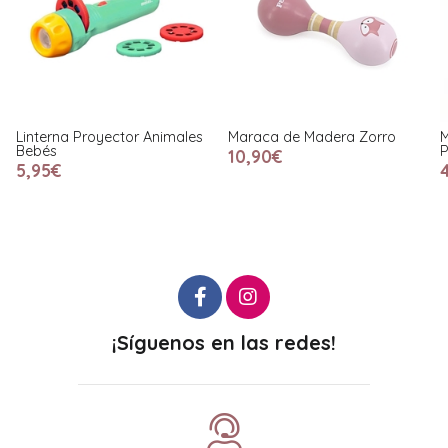
Maraca de Madera Zorro
Meli Maxi Constructor 120
P
Piezas
L
10,90€
44,95€
¡Síguenos en las redes!