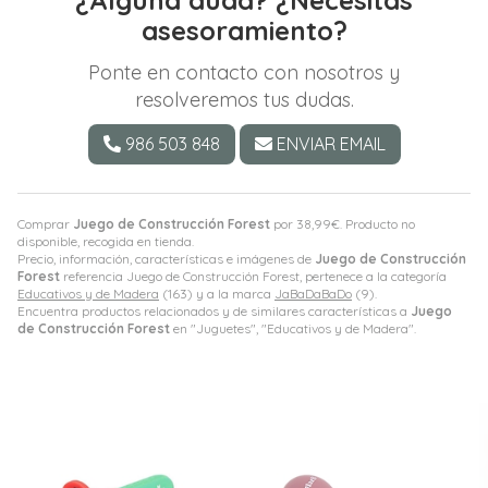
¿Alguna duda? ¿Necesitas
asesoramiento?
Ponte en contacto con nosotros y
resolveremos tus dudas.
986 503 848
ENVIAR EMAIL
Comprar
Juego de Construcción Forest
por
38,99
€
. Producto no
disponible, recogida en tienda.
Precio, información, características e imágenes de
Juego de Construcción
Forest
referencia Juego de Construcción Forest, pertenece a la categoría
Educativos y de Madera
(163) y a la marca
JaBaDaBaDo
(9).
Encuentra productos relacionados y de similares características a
Juego
de Construcción Forest
en "Juguetes", "Educativos y de Madera".