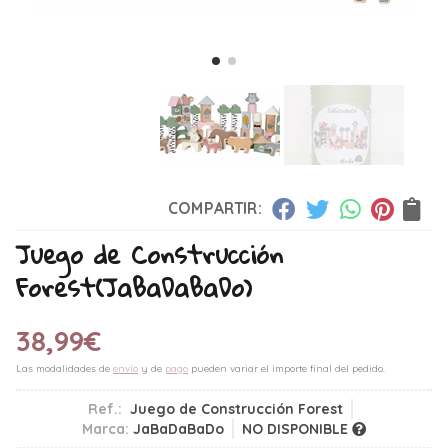
COMPARTIR:
Juego de Construcción
Forest
(JaBaDaBaDo)
38,99
€
Las modalidades de
envío
y de
pago
pueden variar el importe final del pedido.
Ref.:
Juego de Construcción Forest
Marca:
JaBaDaBaDo
NO DISPONIBLE