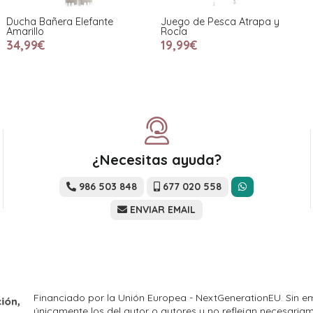
Ducha Bañera Elefante
Juego de Pesca Atrapa y
Amarillo
Rocía
34,99€
19,99€
¿Necesitas ayuda?
986 503 848
677 020 558
ENVIAR EMAIL
Financiado por la Unión Europea - NextGenerationEU. Sin em
únicamente los del autor o autores y no reflejan necesariam