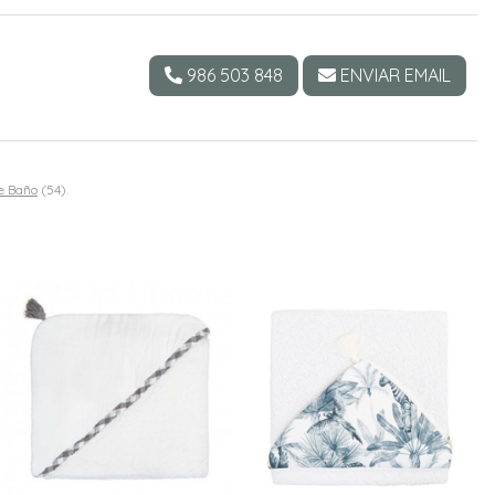
986 503 848
ENVIAR EMAIL
e Baño
(54).