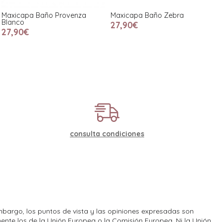
Maxicapa Baño Provenza
Maxicapa Baño Zebra
Blanco
27,90€
27,90€
consulta condiciones
bargo, los puntos de vista y las opiniones expresadas son
ente los de la Unión Europea o la Comisión Europea. Ni la Unión