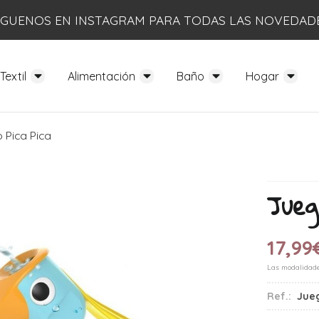
ÍGUENOS EN INSTAGRAM PARA TODAS LAS NOVEDAD
Textil
Alimentación
Baño
Hogar
 Pica Pica
Jueg
17,99
Las modalidad
Ref.:
Jueg