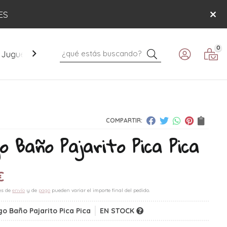
ES
0
Buscar
Juguetes
Mobiliario
Paseo
Verano
COMPARTIR:
o Baño Pajarito Pica Pica
€
es de
envío
y de
pago
pueden variar el importe final del pedido.
o Baño Pajarito Pica Pica
EN STOCK