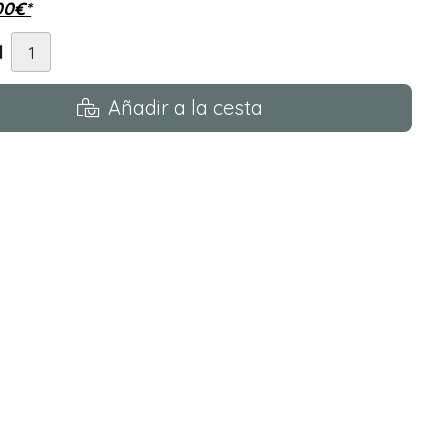
00
€
*
d
Añadir a la cesta