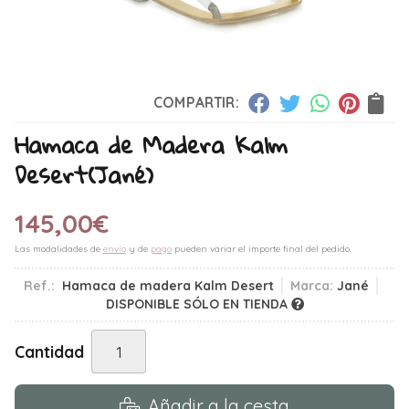
COMPARTIR:
Hamaca de Madera Kalm
Desert
(Jané)
145,00
€
Las modalidades de
envío
y de
pago
pueden variar el importe final del pedido.
Ref.:
Hamaca de madera Kalm Desert
Marca:
Jané
DISPONIBLE SÓLO EN TIENDA
Cantidad
Añadir a la cesta