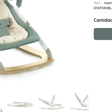
Ref.:
Ham
DISPONIB
Cantida