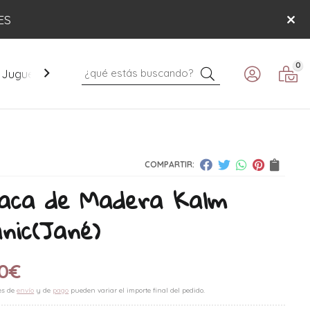
ES
0
Buscar
Juguetes
Mobiliario
Paseo
Verano
COMPARTIR:
aca de Madera Kalm
nic
(Jané)
0
€
es de
envío
y de
pago
pueden variar el importe final del pedido.