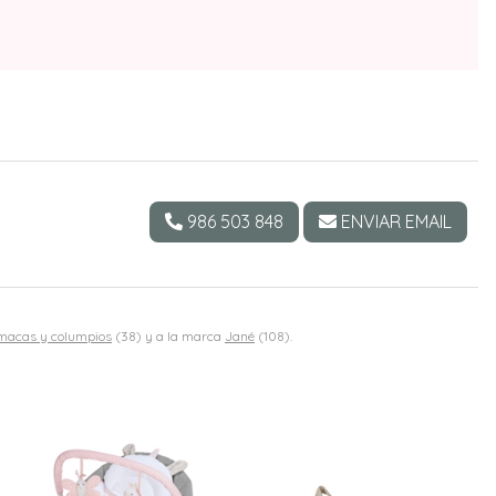
986 503 848
ENVIAR EMAIL
acas y columpios
(38) y a la marca
Jané
(108).