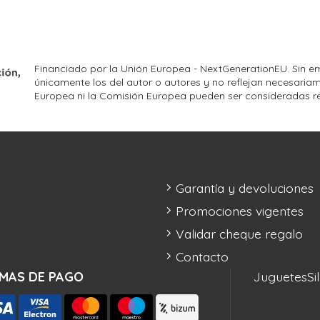
Financiado por la Unión Europea - NextGenerationEU. Sin em
únicamente los del autor o autores y no reflejan necesariam
Europea ni la Comisión Europea pueden ser consideradas r
Garantía y devoluciones
Promociones vigentes
Validar cheque regalo
Contacto
MAS DE PAGO
Juguetes
Si