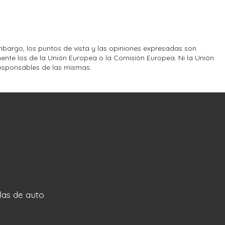
bargo, los puntos de vista y las opiniones expresadas son
ente los de la Unión Europea o la Comisión Europea. Ni la Unión
esponsables de las mismas.
llas de auto