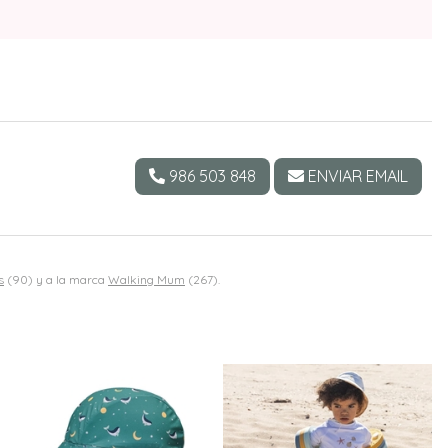
986 503 848
ENVIAR EMAIL
s
(90) y a la marca
Walking Mum
(267).