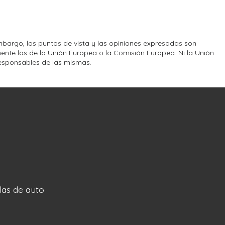
bargo, los puntos de vista y las opiniones expresadas son
ente los de la Unión Europea o la Comisión Europea. Ni la Unión
esponsables de las mismas.
llas de auto