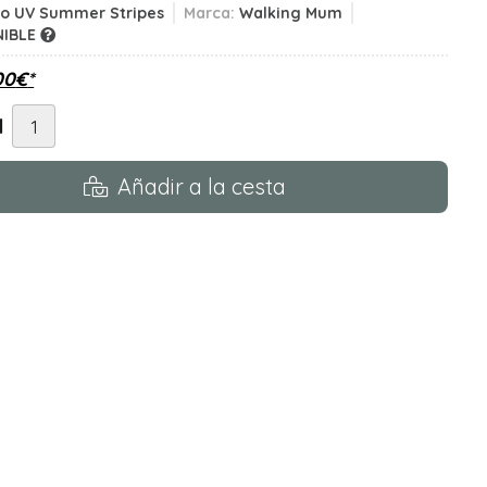
ro UV Summer Stripes
Marca:
Walking Mum
NIBLE
00
€
*
d
Añadir a la cesta