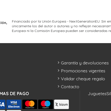
Financiado por la Unión Europea - NextGenerationEU. Sin em
únicamente los del autor o autores y no reflejan necesariam
Europea ni la Comisión Europea pueden ser consideradas r
Garantía y devoluciones
Promociones vigentes
Validar cheque regalo
Contacto
MAS DE PAGO
Juguetes
Si