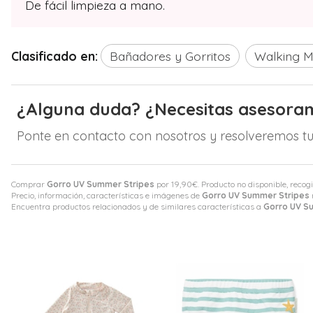
De fácil limpieza a mano.
Clasificado en:
Bañadores y Gorritos
Walking 
¿Alguna duda? ¿Necesitas asesora
Ponte en contacto con nosotros y resolveremos tu
Comprar
Gorro UV Summer Stripes
por
19,90
€
. Producto no disponible, recog
Precio, información, características e imágenes de
Gorro UV Summer Stripes
Encuentra productos relacionados y de similares características a
Gorro UV S