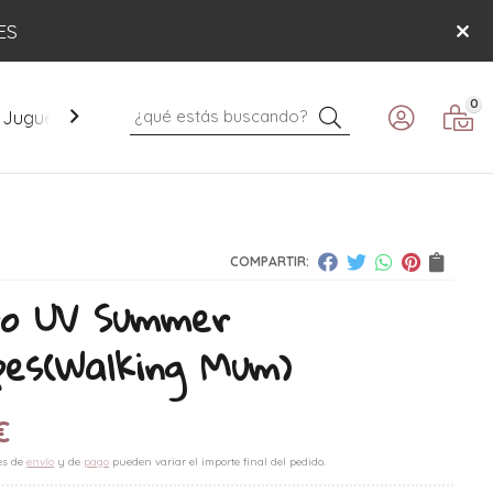
ES
0
Buscar
Juguetes
Mobiliario
Paseo
Verano
COMPARTIR:
ro UV Summer
pes
(Walking Mum)
€
es de
envío
y de
pago
pueden variar el importe final del pedido.