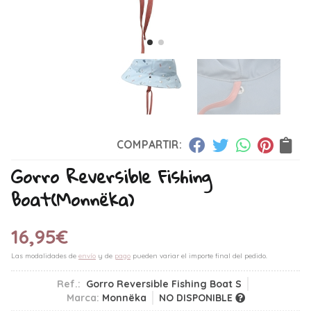
COMPARTIR:
Gorro Reversible Fishing
Boat
(Monnëka)
16,95
€
Las modalidades de
envío
y de
pago
pueden variar el importe final del pedido.
Ref.:
Gorro Reversible Fishing Boat S
Marca:
Monnëka
NO DISPONIBLE