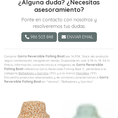
¿Alguna duda? ¿Necesitas
asesoramiento?
Ponte en contacto con nosotros y
resolveremos tus dudas.
986 503 848
ENVIAR EMAIL
Comprar
Gorro Reversible Fishing Boat
por
16,95
€
. Stock del producto
según combinación, recogida en tienda. Disponible en size: 6-18 m; 18-36 m.
Precio, información, características e imágenes de
Gorro Reversible
Fishing Boat
referencia Gorro Reversible Fishing Boat S , pertenece a la
categoría
Bañadores y Gorritos
(90) y a la marca
Monnëka
(99).
Encuentra productos relacionados y de similares características a
Gorro
Reversible Fishing Boat
en "Verano", "Bañadores y Gorritos".