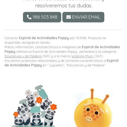
resolveremos tus dudas.
986 503 848
ENVIAR EMAIL
Comprar
Espiral de Actividades Poppy
por
19,90
€
. Producto no
disponible, recogida en tienda.
Precio, información, características e imágenes de
Espiral de Actividades
Poppy
referencia Espiral de Actividades Poppy , pertenece a la categoría
Educativos y de Madera
(163) y a la marca
Walking Mum
(267).
Encuentra productos relacionados y de similares características a
Espiral
de Actividades Poppy
en "Juguetes", "Educativos y de Madera".