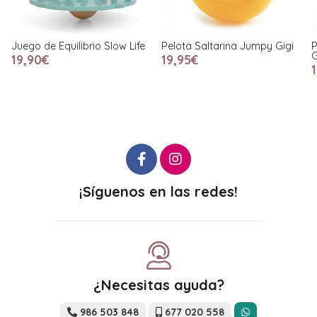
Juego de Equilibrio Slow Life
Pelota Saltarina Jumpy Gigi
P
G
19,90€
19,95€
¡Síguenos en las redes!
¿Necesitas ayuda?
986 503 848
677 020 558