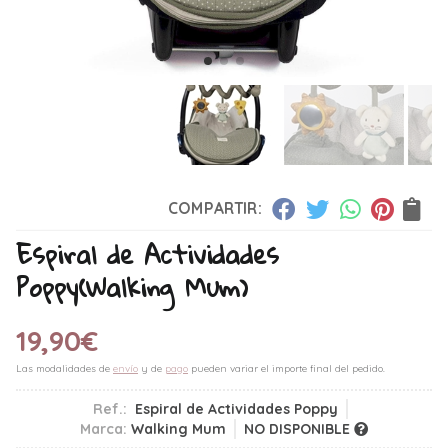
COMPARTIR:
Espiral de Actividades
Poppy
(Walking Mum)
19,90
€
Las modalidades de
envío
y de
pago
pueden variar el importe final del pedido.
Ref.:
Espiral de Actividades Poppy
Marca:
Walking Mum
NO DISPONIBLE