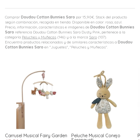
Comprar
Doudou Cotton Bunnies Saro
por
15,90
€
. Stock del producto
según combinación, recogida en tienda. Disponible en color: rosa; azul.
Precio, información, características e imágenes de
Doudou Cotton Bunnies
Saro
referencia Doudou Cotton Bunnies Saro Dusty Pink, pertenece a la
categoría
Peluches y Muñecas
(146) y a la marca
Saro
(107).
Encuentra productos relacionados y de similares características a
Doudou
Cotton Bunnies Saro
en "Juguetes", "Peluches y Muñecas".
airy Garden
Peluche Musical Conejo
Peluche Musical Happ
Serengueti