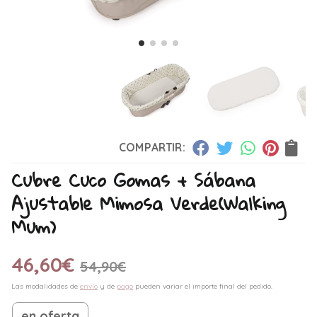
COMPARTIR:
Cubre Cuco Gomas + Sábana
Ajustable Mimosa Verde
(Walking
Mum)
46,60
€
54,90
€
Las modalidades de
envío
y de
pago
pueden variar el importe final del pedido.
en oferta