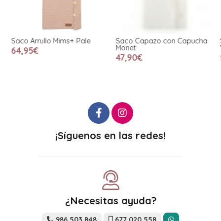
Saco Arrullo Mims+ Pale
Saco Capazo con Capucha
Monet
V
64,95€
47,90€
¡Síguenos en las redes!
¿Necesitas ayuda?
986 503 848
677 020 558