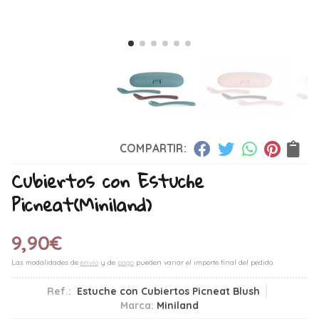
COMPARTIR:
Cubiertos con Estuche
Picneat
(Miniland)
9,90
€
Las modalidades de
envío
y de
pago
pueden variar el importe final del pedido.
Ref.:
Estuche con Cubiertos Picneat Blush
Marca:
Miniland