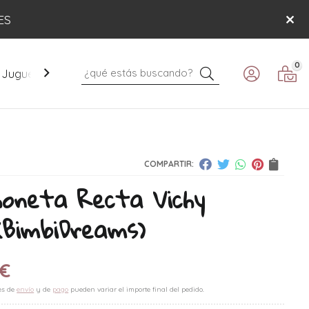
ES
0
Buscar
Juguetes
Mobiliario
Paseo
Verano
COMPARTIR:
honeta Recta Vichy
(BimbiDreams)
€
es de
envío
y de
pago
pueden variar el importe final del pedido.