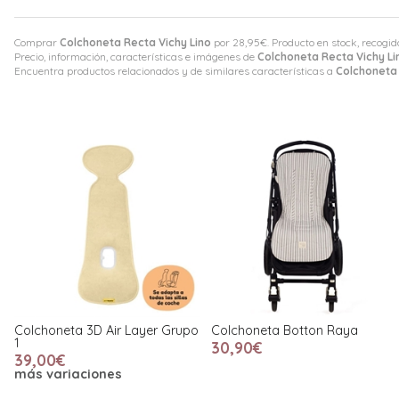
Comprar
Colchoneta Recta Vichy Lino
por
28,95
€
. Producto en stock, recogid
Precio, información, características e imágenes de
Colchoneta Recta Vichy Li
Encuentra productos relacionados y de similares características a
Colchoneta 
Colchoneta 3D Air Layer Grupo
Colchoneta Botton Raya
1
30,90€
39,00€
más variaciones