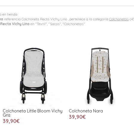
a en tienda.
no
referencia Colchoneta Recta Vichy Lino , pertenece a la categoría
Colchonetas
(43
Recta Vichy Lino
en "Textil", "Sacos", "Colchonetas".
Colchoneta Little Bloom Vichy
Colchoneta Nara
Gris
39,90€
39,90€