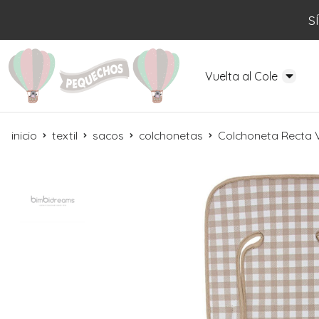
S
Vuelta al Cole
inicio
textil
sacos
colchonetas
Colchoneta Recta V