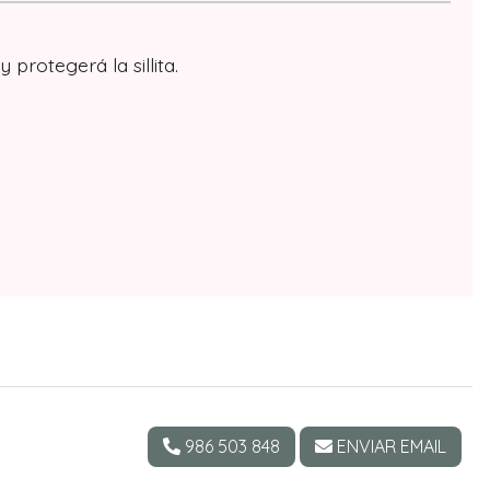
rotegerá la sillita.
986 503 848
ENVIAR EMAIL