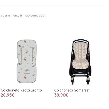
) y a la marca
BimbiDreams
(137).
Colchoneta Recta Bronto
Colchoneta Somerset
28,95€
39,90€