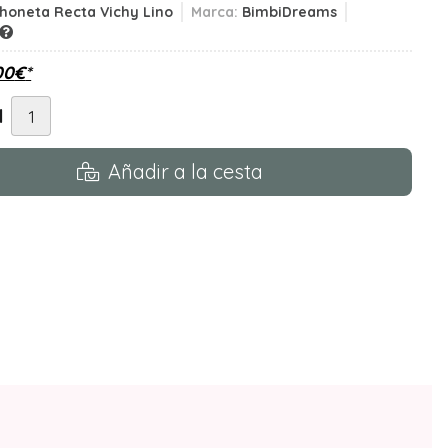
honeta Recta Vichy Lino
Marca:
BimbiDreams
00
€
*
d
Añadir a la cesta