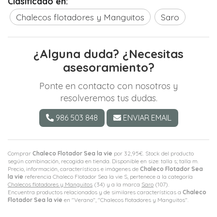
Clasificado en:
Chalecos flotadores y Manguitos
Saro
¿Alguna duda? ¿Necesitas
asesoramiento?
Ponte en contacto con nosotros y
resolveremos tus dudas.
986 503 848
ENVIAR EMAIL
Comprar
Chaleco Flotador Sea la vie
por
32,95
€
. Stock del producto
según combinación, recogida en tienda. Disponible en size: talla s; talla m.
Precio, información, características e imágenes de
Chaleco Flotador Sea
la vie
referencia Chaleco Flotador Sea la vie S, pertenece a la categoría
Chalecos flotadores y Manguitos
(34) y a la marca
Saro
(107).
Encuentra productos relacionados y de similares características a
Chaleco
Flotador Sea la vie
en "Verano", "Chalecos flotadores y Manguitos".