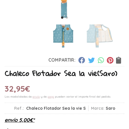
COMPARTIR:
Chaleco Flotador Sea la vie
(Saro)
32,95
€
Las modalidades de
envío
y de
pago
pueden variar el importe final del pedido.
Ref.:
Chaleco Flotador Sea la vie S
Marca:
Saro
envío
5,00
€
*