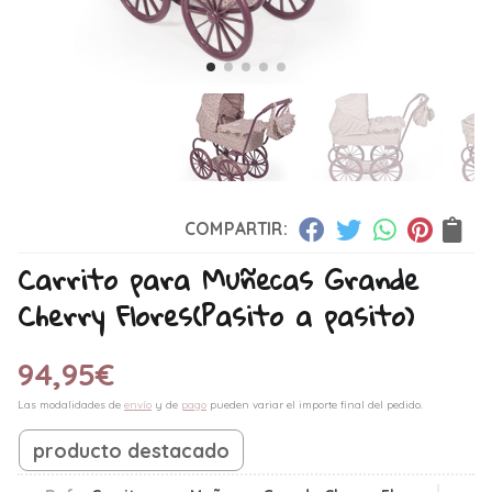
COMPARTIR:
Carrito para Muñecas Grande
Cherry Flores
(Pasito a pasito)
94,95
€
Las modalidades de
envío
y de
pago
pueden variar el importe final del pedido.
producto destacado