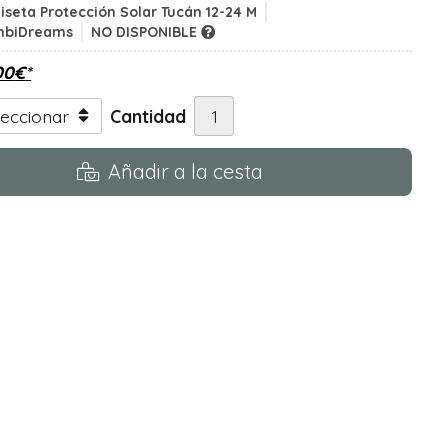
seta Protección Solar Tucán 12-24 M
mbiDreams
NO DISPONIBLE
00
€
*
Cantidad
Añadir a la cesta