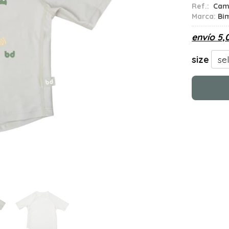
Ref.:
Cami
Marca:
Bi
envío
5,
size