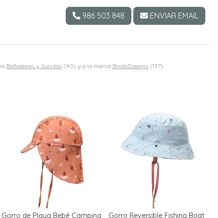
986 503 848
ENVIAR EMAIL
ría
Bañadores y Gorritos
(90) y a la marca
BimbiDreams
(137).
Gorro de Playa Bebé Camping
Gorro Reversible Fishing Boat