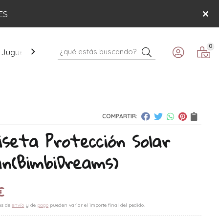
ES
0
Buscar
Juguetes
Mobiliario
Paseo
Verano
COMPARTIR:
seta Protección Solar
án
(BimbiDreams)
€
es de
envío
y de
pago
pueden variar el importe final del pedido.