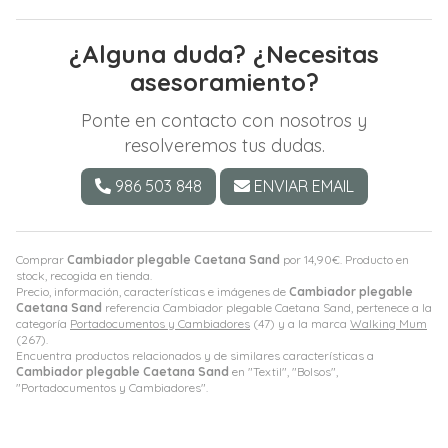
¿Alguna duda? ¿Necesitas
asesoramiento?
Ponte en contacto con nosotros y
resolveremos tus dudas.
986 503 848
ENVIAR EMAIL
Comprar
Cambiador plegable Caetana Sand
por
14,90
€
. Producto en
stock, recogida en tienda.
Precio, información, características e imágenes de
Cambiador plegable
Caetana Sand
referencia Cambiador plegable Caetana Sand, pertenece a la
categoría
Portadocumentos y Cambiadores
(47) y a la marca
Walking Mum
(267).
Encuentra productos relacionados y de similares características a
Cambiador plegable Caetana Sand
en "Textil", "Bolsos",
"Portadocumentos y Cambiadores".