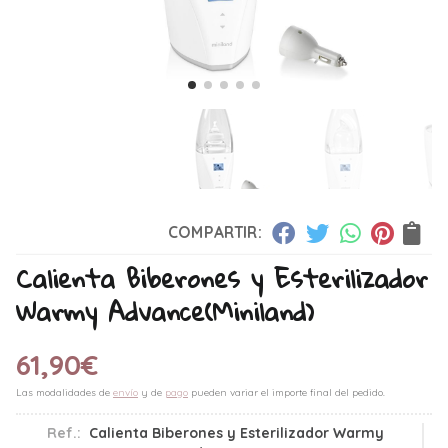
COMPARTIR:
Calienta Biberones y Esterilizador
Warmy Advance
(Miniland)
61,90
€
Las modalidades de
envío
y de
pago
pueden variar el importe final del pedido.
Ref.:
Calienta Biberones y Esterilizador Warmy