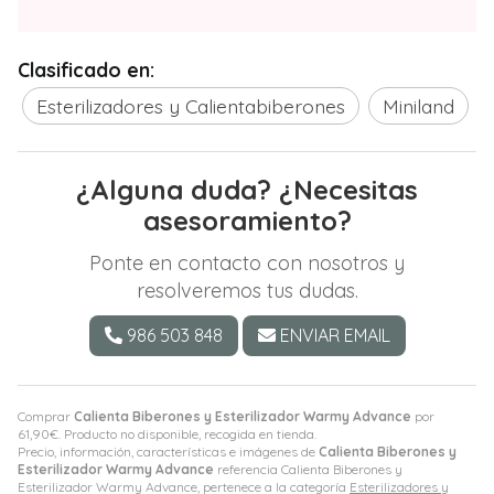
Clasificado en:
Esterilizadores y Calientabiberones
Miniland
¿Alguna duda? ¿Necesitas
asesoramiento?
Ponte en contacto con nosotros y
resolveremos tus dudas.
986 503 848
ENVIAR EMAIL
Comprar
Calienta Biberones y Esterilizador Warmy Advance
por
61,90
€
. Producto no disponible, recogida en tienda.
Precio, información, características e imágenes de
Calienta Biberones y
Esterilizador Warmy Advance
referencia Calienta Biberones y
Esterilizador Warmy Advance, pertenece a la categoría
Esterilizadores y