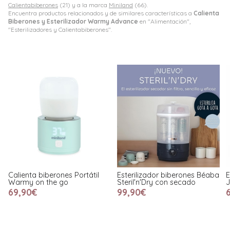
Calientabiberones
(21) y a la marca
Miniland
(66).
Encuentra productos relacionados y de similares características a
Calienta
Biberones y Esterilizador Warmy Advance
en "Alimentación",
"Esterilizadores y Calientabiberones".
es Portátil
Esterilizador biberones Béaba
Esterilizador de Bi
go
Steril'n'Dry con secado
Jané
99,90€
65,95€