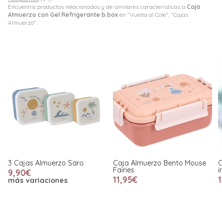
Encuentra productos relacionados y de similares características a
Caja
Almuerzo con Gel Refrigerante b.box
en "Vuelta al Cole", "Cajas
Almuerzo".
Caja Almuerzo Bento Mouse
Caja Almuerzo Bento Pandas
C
Fairies
in Space
11,95€
11,95€