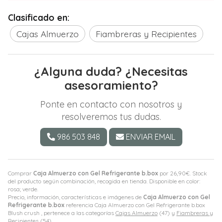
Clasificado en:
Cajas Almuerzo
Fiambreras y Recipientes
¿Alguna duda? ¿Necesitas
asesoramiento?
Ponte en contacto con nosotros y
resolveremos tus dudas.
986 503 848
ENVIAR EMAIL
Comprar
Caja Almuerzo con Gel Refrigerante b.box
por
26,90
€
. Stock
del producto según combinación, recogida en tienda. Disponible en color:
rosa; verde.
Precio, información, características e imágenes de
Caja Almuerzo con Gel
Refrigerante b.box
referencia Caja Almuerzo con Gel Refrigerante b.box
Blush crush , pertenece a las categorías
Cajas Almuerzo
(47) y
Fiambreras y
Recipientes
(54).