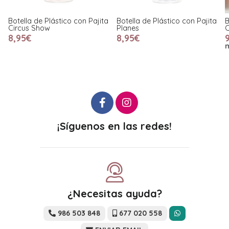
ico con Pajita
Botella de Plástico con Pajita
Botella de Tritán co
Planes
Colgador Saro
8,95€
9,90€
más variaciones
¡Síguenos en las redes!
¿Necesitas ayuda?
986 503 848
677 020 558