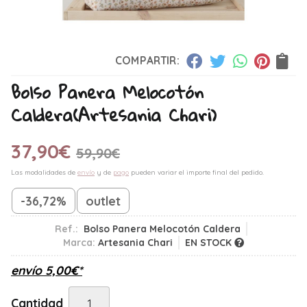
COMPARTIR:
Bolso Panera Melocotón
Caldera
(Artesania Chari)
37,90
€
59,90
€
Las modalidades de
envío
y de
pago
pueden variar el importe final del pedido.
-36,72%
outlet
Ref.:
Bolso Panera Melocotón Caldera
Marca:
Artesania Chari
EN STOCK
envío
5,00
€
*
Cantidad