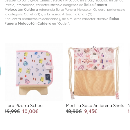
descuento por
37,90
€
(antes
59,90
€
). Producto en stock, recogida en tienda.
Precio, información, características e imágenes de
Bolso Panera
Melocotón Caldera
referencia Bolso Panera Melocotón Caldera, pertenece a
la categoría
Outlet
(71) y a la marca
Artesania Chari
(2).
Encuentra productos relacionados y de similares características a
Bolso
Panera Melocotón Caldera
en "Outlet".
Libro Pizarra School
Mochila Saco Antiarena Shells
N
19,99€
10,00€
18,90€
9,45€