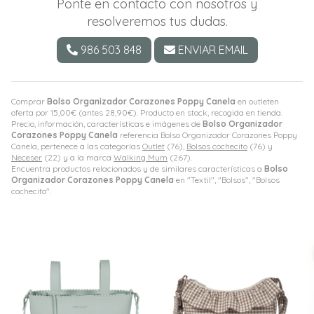
Ponte en contacto con nosotros y
resolveremos tus dudas.
986 503 848
ENVIAR EMAIL
Comprar
Bolso Organizador Corazones Poppy Canela
en outleten
oferta por
15,00
€
(antes
28,90
€
). Producto en stock, recogida en tienda.
Precio, información, características e imágenes de
Bolso Organizador
Corazones Poppy Canela
referencia Bolso Organizador Corazones Poppy
Canela, pertenece a las categorías
Outlet
(76),
Bolsos cochecito
(76) y
Neceser
(22) y a la marca
Walking Mum
(267).
Encuentra productos relacionados y de similares características a
Bolso
Organizador Corazones Poppy Canela
en "Textil", "Bolsos", "Bolsos
cochecito".