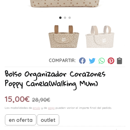
COMPARTIR:
Bolso Organizador Corazones
Poppy Canela
(Walking Mum)
15,00
€
28,90
€
Las modalidades de
envío
y de
pago
pueden variar el importe final del pedido.
en oferta
outlet