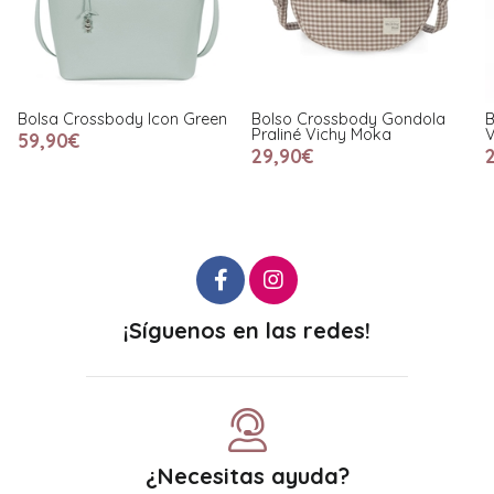
n
Bolso Crossbody Gondola
Bolso Organizador I Love
Praliné Vichy Moka
Vichy Rosa
29,90€
28,90€
¡Síguenos en las redes!
¿Necesitas ayuda?