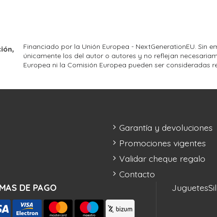
Financiado por la Unión Europea - NextGenerationEU. Sin em
únicamente los del autor o autores y no reflejan necesariam
Europea ni la Comisión Europea pueden ser consideradas r
Garantía y devoluciones
Promociones vigentes
Validar cheque regalo
Contacto
MAS DE PAGO
Juguetes
Si