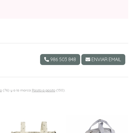
986 503 848
ENVIAR EMAIL
to
(76) y a la marca
Pasito a pasito
(130).