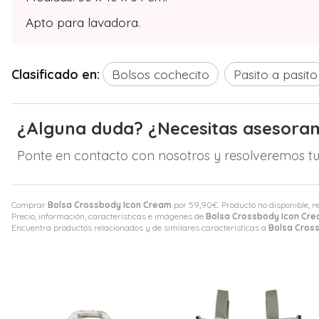
Apto para lavadora.
Clasificado en:
Bolsos cochecito
Pasito a pasito
¿Alguna duda? ¿Necesitas asesora
Ponte en contacto con nosotros y resolveremos tu
Comprar
Bolsa Crossbody Icon Cream
por
59,90
€
. Producto no disponible, r
Precio, información, características e imágenes de
Bolsa Crossbody Icon Cr
Encuentra productos relacionados y de similares características a
Bolsa Cros