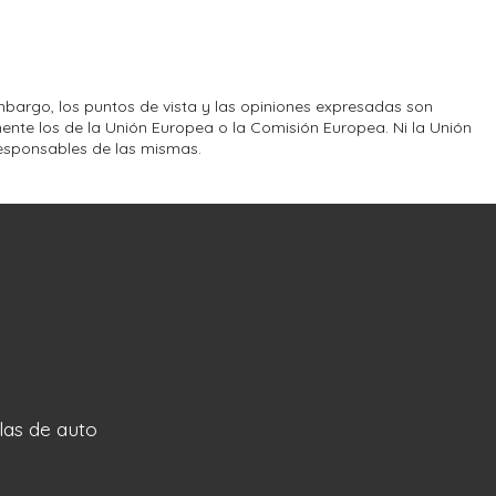
bargo, los puntos de vista y las opiniones expresadas son
ente los de la Unión Europea o la Comisión Europea. Ni la Unión
esponsables de las mismas.
llas de auto