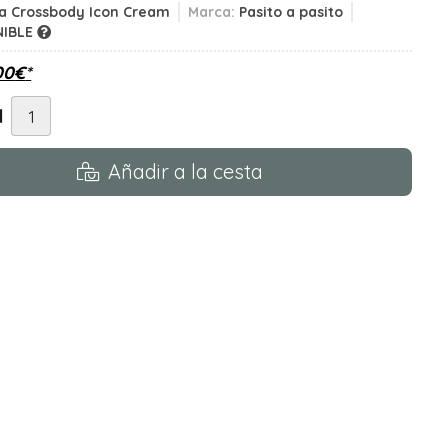
sa Crossbody Icon Cream
Marca:
Pasito a pasito
NIBLE
00
€
*
d
Añadir a la cesta