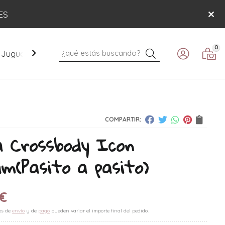
ES
0
Buscar
Juguetes
Mobiliario
Paseo
Verano
COMPARTIR:
a Crossbody Icon
am
(Pasito a pasito)
€
es de
envío
y de
pago
pueden variar el importe final del pedido.