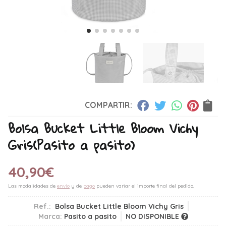
COMPARTIR:
Bolsa Bucket Little Bloom Vichy
Gris
(Pasito a pasito)
40,90
€
Las modalidades de
envío
y de
pago
pueden variar el importe final del pedido.
Ref.:
Bolsa Bucket Little Bloom Vichy Gris
Marca:
Pasito a pasito
NO DISPONIBLE