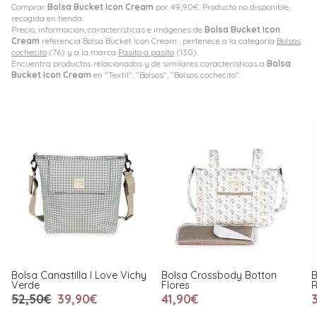
Comprar
Bolsa Bucket Icon Cream
por
49,90
€
. Producto no disponible,
recogida en tienda.
Precio, información, características e imágenes de
Bolsa Bucket Icon
Cream
referencia Bolsa Bucket Icon Cream , pertenece a la categoría
Bolsos
cochecito
(76) y a la marca
Pasito a pasito
(130).
Encuentra productos relacionados y de similares características a
Bolsa
Bucket Icon Cream
en "Textil", "Bolsos", "Bolsos cochecito".
ve Vichy
Bolsa Crossbody Botton
Bolsa Crossbody Mimos
Flores
Rosa
41,90€
36,90€