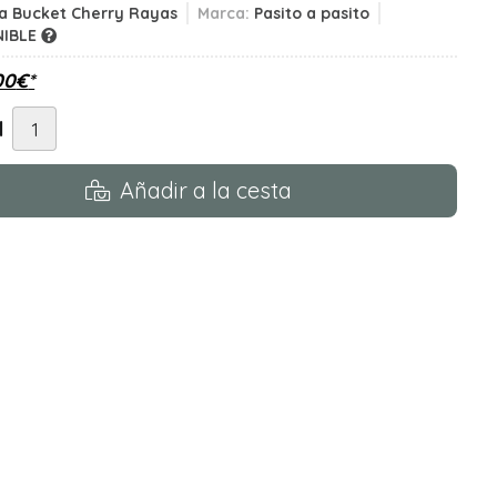
a Bucket Cherry Rayas
Marca:
Pasito a pasito
NIBLE
00
€
*
d
Añadir a la cesta