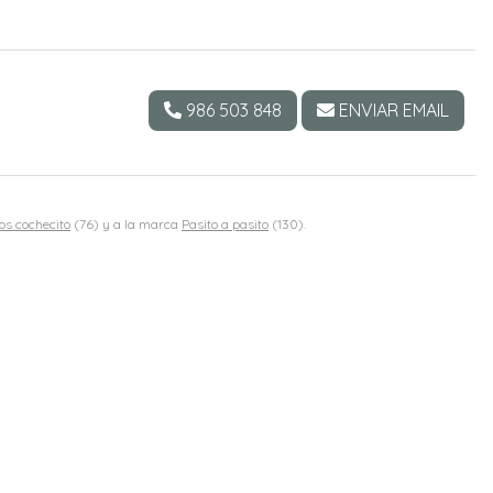
986 503 848
ENVIAR EMAIL
os cochecito
(76) y a la marca
Pasito a pasito
(130).