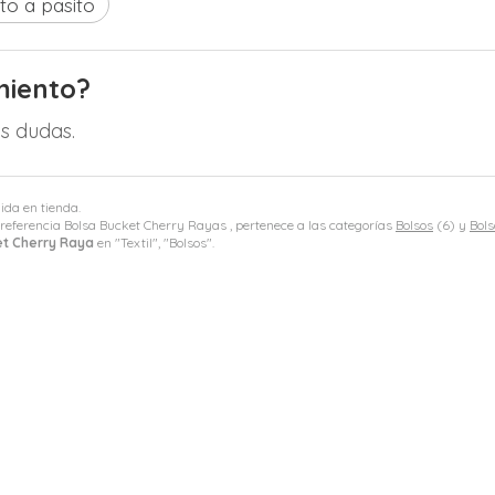
to a pasito
miento?
s dudas.
gida en tienda.
referencia Bolsa Bucket Cherry Rayas , pertenece a las categorías
Bolsos
(6) y
Bols
et Cherry Raya
en "Textil", "Bolsos".