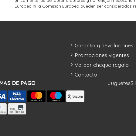
únicamente los del autor o autores y no reflejan necesariam
Europea ni la Comisión Europea pueden ser consideradas r
Garantía y devoluciones
Promociones vigentes
Validar cheque regalo
Contacto
MAS DE PAGO
Juguetes
Si