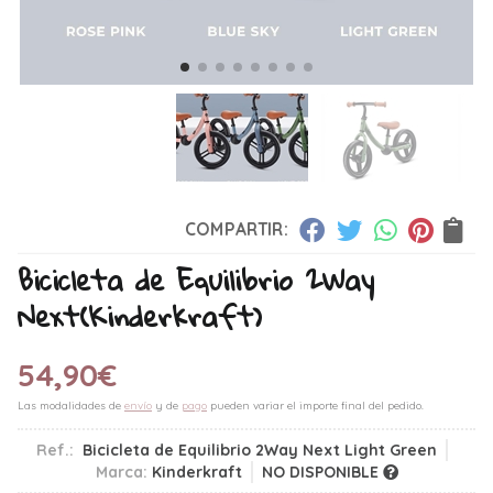
COMPARTIR:
Bicicleta de Equilibrio 2Way
Next
(Kinderkraft)
54,90
€
Las modalidades de
envío
y de
pago
pueden variar el importe final del pedido.
Ref.:
Bicicleta de Equilibrio 2Way Next Light Green
Marca:
Kinderkraft
NO DISPONIBLE