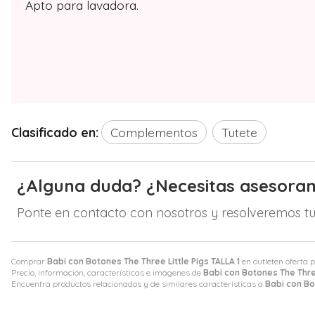
Apto para lavadora.
Clasificado en:
Complementos
Tutete
¿Alguna duda? ¿Necesitas asesora
Ponte en contacto con nosotros y resolveremos tu
Comprar
Babi con Botones The Three Little Pigs TALLA 1
en outleten oferta 
Precio, información, características e imágenes de
Babi con Botones The Three
Encuentra productos relacionados y de similares características a
Babi con Bo