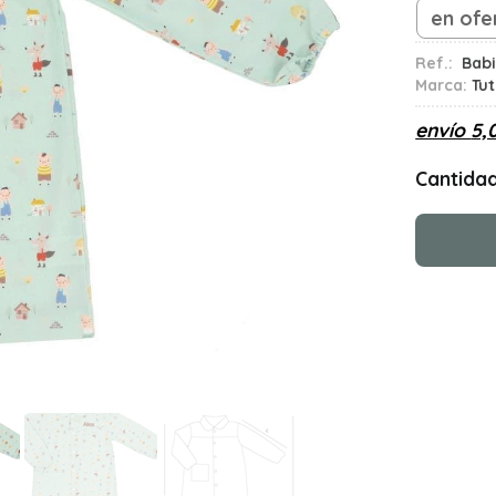
en ofe
Ref.:
Babi
Marca:
Tu
envío
5,
Cantida