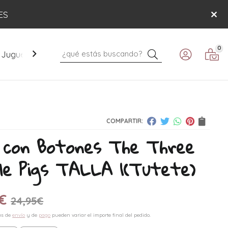
ES
0
Buscar
Juguetes
Mobiliario
Paseo
Verano
COMPARTIR:
 con Botones The Three
le Pigs TALLA 1
(Tutete)
€
24,95
€
es de
envío
y de
pago
pueden variar el importe final del pedido.