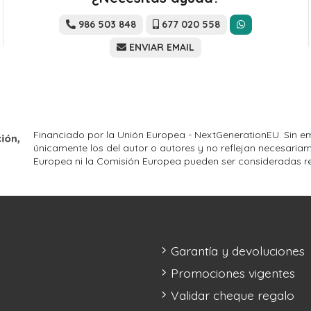
986 503 848
677 020 558
ENVIAR EMAIL
Financiado por la Unión Europea - NextGenerationEU. Sin em
únicamente los del autor o autores y no reflejan necesariam
Europea ni la Comisión Europea pueden ser consideradas r
Garantía y devoluciones
Promociones vigentes
Validar cheque regalo