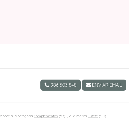
986 503 848
ENVIAR EMAIL
rtenece a la categoría
Complementos
(57) y a la marca
Tutete
(98).