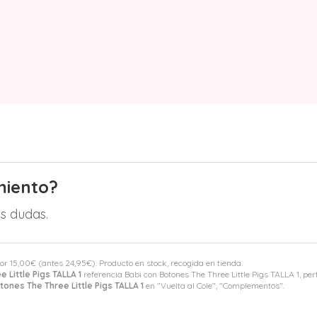
miento?
s dudas.
por
15,00
€
(antes
24,95
€
). Producto en stock, recogida en tienda.
 Little Pigs TALLA 1
referencia Babi con Botones The Three Little Pigs TALLA 1, pe
tones The Three Little Pigs TALLA 1
en "Vuelta al Cole", "Complementos".