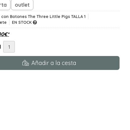
rta
outlet
 con Botones The Three Little Pigs TALLA 1
tete
EN STOCK
00
€
*
d
Añadir a la cesta