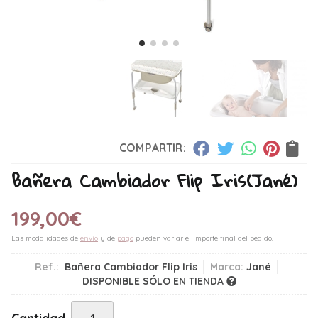
COMPARTIR:
Bañera Cambiador Flip Iris
(Jané)
199,00
€
Las modalidades de
envío
y de
pago
pueden variar el importe final del pedido.
Ref.:
Bañera Cambiador Flip Iris
Marca:
Jané
DISPONIBLE SÓLO EN TIENDA
Cantidad