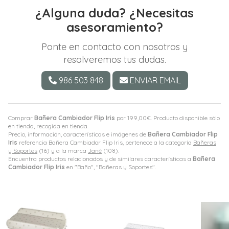
¿Alguna duda? ¿Necesitas
asesoramiento?
Ponte en contacto con nosotros y
resolveremos tus dudas.
986 503 848
ENVIAR EMAIL
Comprar
Bañera Cambiador Flip Iris
por
199,00
€
. Producto disponible sólo
en tienda, recogida en tienda.
Precio, información, características e imágenes de
Bañera Cambiador Flip
Iris
referencia Bañera Cambiador Flip Iris, pertenece a la categoría
Bañeras
y Soportes
(16) y a la marca
Jané
(108).
Encuentra productos relacionados y de similares características a
Bañera
Cambiador Flip Iris
en "Baño", "Bañeras y Soportes".