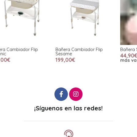
Bañera Cambiador Flip
Bañera Shnuggle
H
Sesame
44,90€
199,00€
más variaciones
¡Síguenos en las redes!