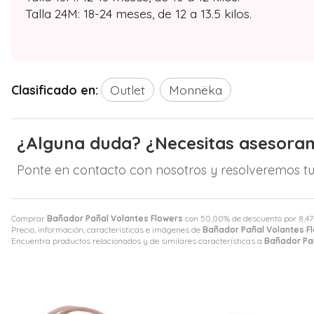
Talla 24M: 18-24 meses, de 12 a 13.5 kilos.
Clasificado en:
Outlet
Monnëka
¿Alguna duda? ¿Necesitas asesora
Ponte en contacto con nosotros y resolveremos tu
Comprar
Bañador Pañal Volantes Flowers
con 50,00% de descuento por
8,47
Precio, información, características e imágenes de
Bañador Pañal Volantes F
Encuentra productos relacionados y de similares características a
Bañador Pa