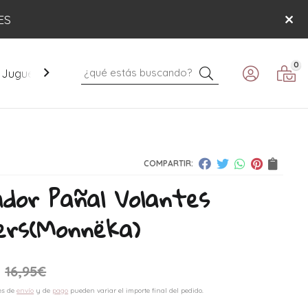
ES
0
Buscar
Juguetes
Mobiliario
Paseo
Verano
COMPARTIR:
dor Pañal Volantes
ers
(Monnëka)
16,95
€
es de
envío
y de
pago
pueden variar el importe final del pedido.