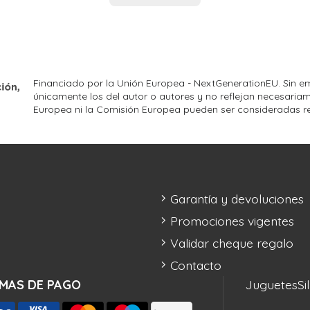
Financiado por la Unión Europea - NextGenerationEU. Sin em
únicamente los del autor o autores y no reflejan necesariam
Europea ni la Comisión Europea pueden ser consideradas r
Garantía y devoluciones
Promociones vigentes
Validar cheque regalo
Contacto
MAS DE PAGO
Juguetes
Si