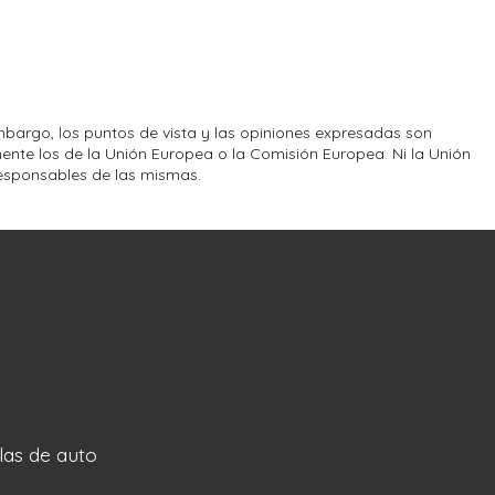
bargo, los puntos de vista y las opiniones expresadas son
ente los de la Unión Europea o la Comisión Europea. Ni la Unión
esponsables de las mismas.
llas de auto