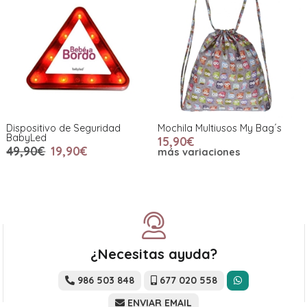
Dispositivo de Seguridad
Mochila Multiusos My Bag´s
BabyLed
15,90€
49,90€
19,90€
más variaciones
¿Necesitas ayuda?
986 503 848
677 020 558
ENVIAR EMAIL