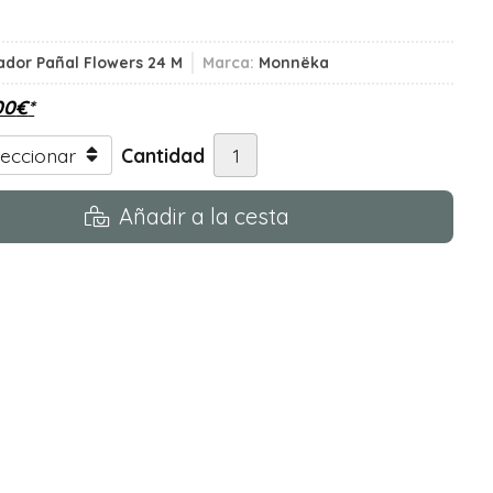
dor Pañal Flowers 24 M
Marca:
Monnëka
00
€
*
Cantidad
Añadir a la cesta