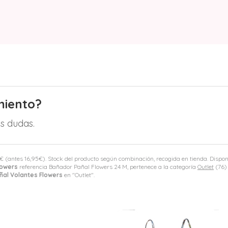
miento?
s dudas.
€
(antes
16,95
€
). Stock del producto según combinación, recogida en tienda. Disponi
lowers
referencia Bañador Pañal Flowers 24 M, pertenece a la categoría
Outlet
(76)
ñal Volantes Flowers
en "Outlet".