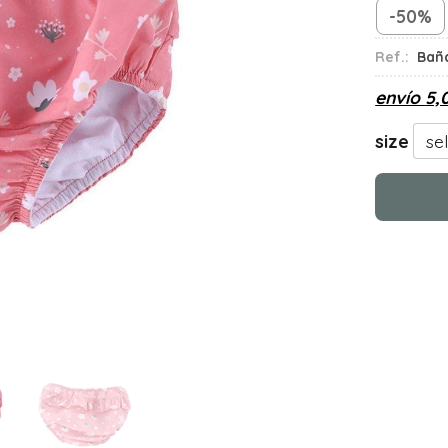
-50%
Ref.:
Baña
envío
5,
size