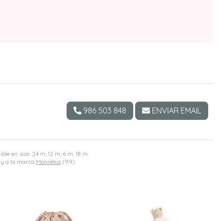
986 503 848
ENVIAR EMAIL
ble en size: 24 m; 12 m; 6 m; 18 m.
 y a la marca
Monnëka
(99).