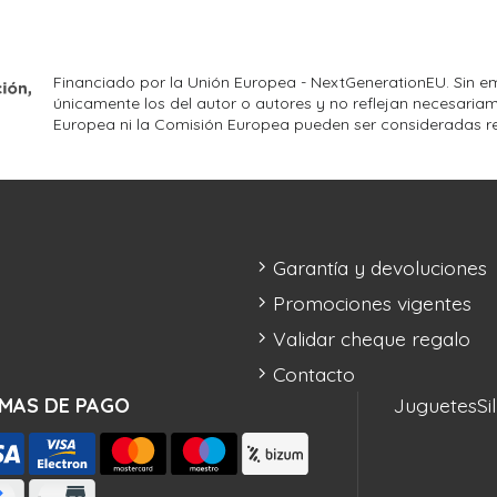
Financiado por la Unión Europea - NextGenerationEU. Sin em
únicamente los del autor o autores y no reflejan necesariam
Europea ni la Comisión Europea pueden ser consideradas r
Garantía y devoluciones
Promociones vigentes
Validar cheque regalo
Contacto
MAS DE PAGO
Juguetes
Si