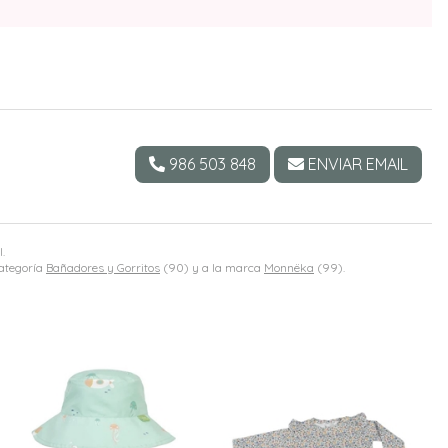
986 503 848
ENVIAR EMAIL
.
categoría
Bañadores y Gorritos
(90) y a la marca
Monnëka
(99).