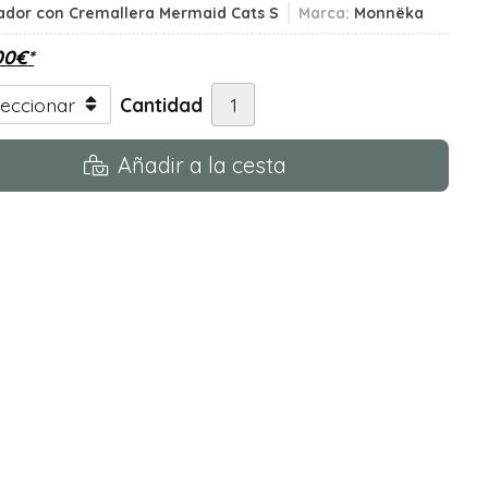
ador con Cremallera Mermaid Cats S
Marca:
Monnëka
00
€
*
Cantidad
Añadir a la cesta