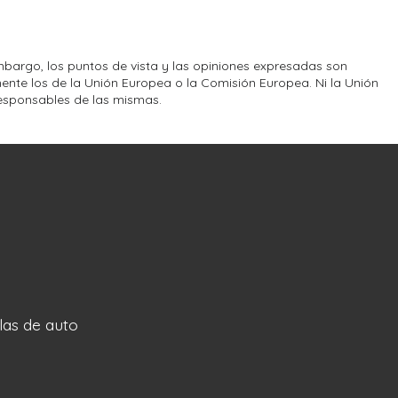
bargo, los puntos de vista y las opiniones expresadas son
ente los de la Unión Europea o la Comisión Europea. Ni la Unión
esponsables de las mismas.
llas de auto