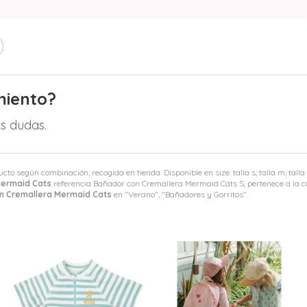
miento?
s dudas.
ucto según combinación, recogida en tienda. Disponible en size: talla s; talla m; talla l
Mermaid Cats
referencia Bañador con Cremallera Mermaid Cats S, pertenece a la 
n Cremallera Mermaid Cats
en "Verano", "Bañadores y Gorritos".