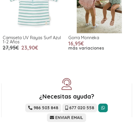
Camiseta UV Rayas Surf Azul
Gorra Monnëka
1-2 Años
16,95€
27,95€
23,90€
más variaciones
¿Necesitas ayuda?
986 503 848
677 020 558
ENVIAR EMAIL