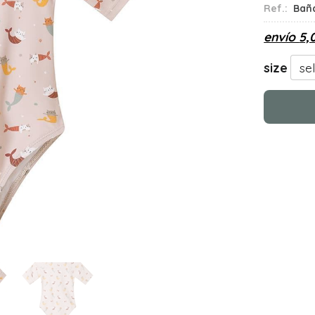
Ref.:
Bañ
envío
5,
size