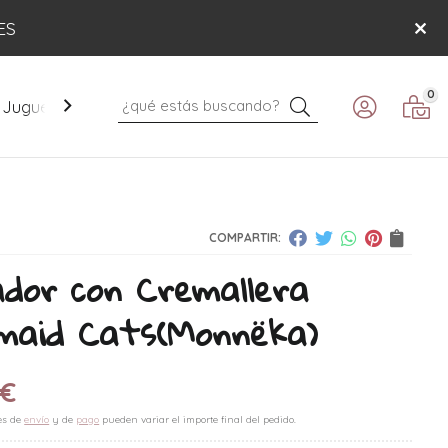
ES
0
Buscar
Juguetes
Mobiliario
Paseo
Verano
COMPARTIR:
dor con Cremallera
maid Cats
(Monnëka)
€
es de
envío
y de
pago
pueden variar el importe final del pedido.