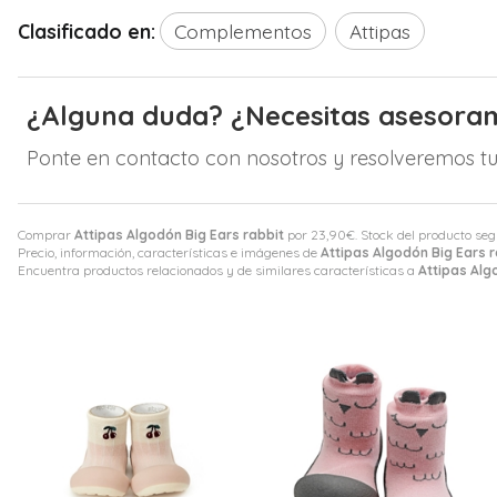
Clasificado en:
Complementos
Attipas
¿Alguna duda? ¿Necesitas asesora
Ponte en contacto con nosotros y resolveremos tu
Comprar
Attipas Algodón Big Ears rabbit
por
23,90
€
. Stock del producto seg
Precio, información, características e imágenes de
Attipas Algodón Big Ears r
Encuentra productos relacionados y de similares características a
Attipas Alg