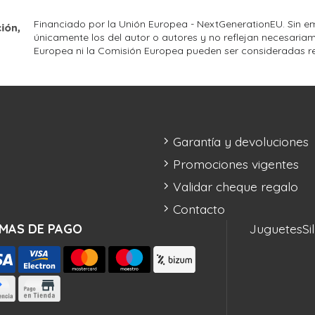
Financiado por la Unión Europea - NextGenerationEU. Sin em
únicamente los del autor o autores y no reflejan necesariam
Europea ni la Comisión Europea pueden ser consideradas r
Garantía y devoluciones
Promociones vigentes
Validar cheque regalo
Contacto
MAS DE PAGO
Juguetes
Si