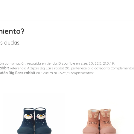
miento?
s dudas.
ún combinación, recogida en tienda. Disponible en size: 20; 22.5; 21.5; 19.
abbit
referencia Attipas Big Ears rabbit 20, pertenece a la categoría
Complemento
odón Big Ears rabbit
en "Vuelta al Cole", "Complementos".