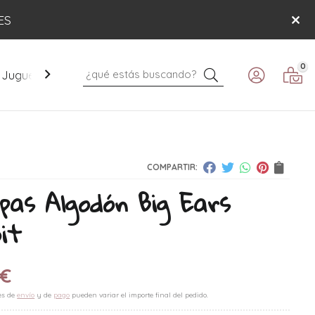
ES
0
Buscar
Juguetes
Mobiliario
Paseo
Verano
COMPARTIR:
pas Algodón Big Ears
it
€
es de
envío
y de
pago
pueden variar el importe final del pedido.