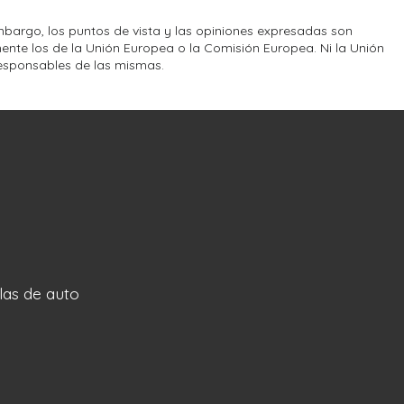
bargo, los puntos de vista y las opiniones expresadas son
ente los de la Unión Europea o la Comisión Europea. Ni la Unión
esponsables de las mismas.
llas de auto