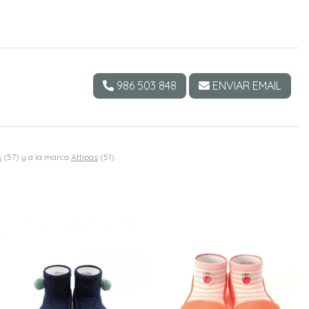
986 503 848
ENVIAR EMAIL
s
(57) y a la marca
Attipas
(51).