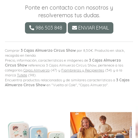
Ponte en contacto con nosotros y
resolveremos tus dudas.
986 503 848
ENVIAR EMAIL
Comprar
3 Cajas Almuerzo Circus Show
por
8,50
€
. Producto en stock,
recogida en tienda.
Precio, información, características e imágenes de
3 Cajas Almuerzo
Circus Show
referencia 3 Cajas Almuerzo Circus Show, pertenece a las
categorías
Cajas Almuerzo
(47) y
Fiambreras y Recipientes
(54) y a la
marca
Tutete
(98).
Encuentra productos relacionados y de similares características a
3 Cajas
Almuerzo Circus Show
en "Vuelta al Cole", "Cajas Almuerzo".