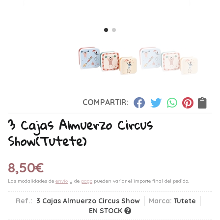
COMPARTIR:
3 Cajas Almuerzo Circus
Show
(Tutete)
8,50
€
Las modalidades de
envío
y de
pago
pueden variar el importe final del pedido.
Ref.:
3 Cajas Almuerzo Circus Show
Marca:
Tutete
EN STOCK